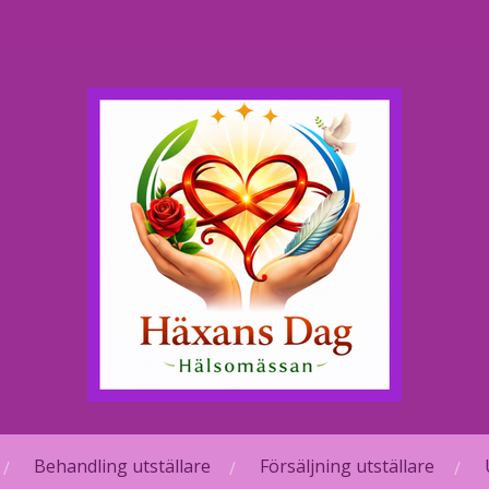
Behandling utställare
Försäljning utställare