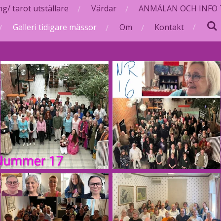
g/ tarot utställare
Värdar
ANMÄLAN OCH INFO T
Galleri tidigare mässor
Om
Kontakt